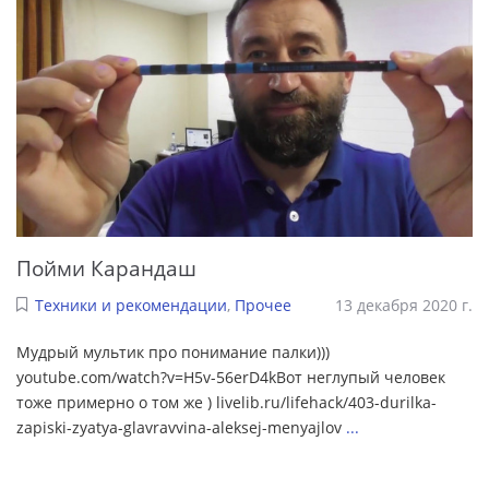
Пойми Карандаш
Техники и рекомендации
,
Прочее
13 декабря 2020 г.
Мудрый мультик про понимание палки)))
youtube.com/watch?v=H5v-56erD4kВот неглупый человек
тоже примерно о том же ) livelib.ru/lifehack/403-durilka-
zapiski-zyatya-glavravvina-aleksej-menyajlov
...