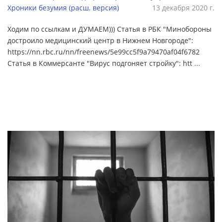
Хроники безумия (расш. версия)
13 декабря 2020 г.
Ходим по ссылкам и ДУМАЕМ))) Статья в РБК "Минобороны
достроило медицинский центр в Нижнем Новгороде":
https://nn.rbc.ru/nn/freenews/5e99cc5f9a79470af04f6782
Статья в Коммерсанте "Вирус подгоняет стройку": htt
...