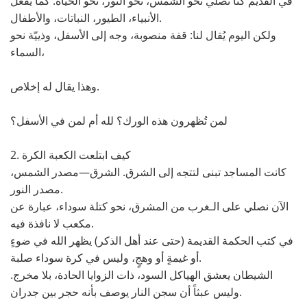
في القديم كنا نُصلي نحو الشمس، نحو النور، نحو الحياة. كما يفعل
الأنبياء، الطيور، النباتات، والأطفال.
ولكن اليوم يُقال لنا: قفة منصوبة، وجه إلى الأسفل، وذييّة نحو
السماء،
وهذا يقال له إخلاص.
لمن تُظهرون هذه الورك؟ لله أم لمن في الأسفل؟
2. كيف ابتلعت الكعبة الكرة
كانت المساجد تبنى لتتجه إلى الشرق. الشرق—مصدر الشمس،
مصدر النور.
الآن نصلي على الـغرب من المشرق، نحو كتلة سوداء، عبارة عن
مكعب لا نافذة فيه.
في كتب الحكمة القديمة (حتى عند أهل الذكر) يظهر الله في ضوءٍ
أو غيمةٍ أو وهجٍ، وليس في كرة سوداء صلبة.
الشيطان يعشق الهياكل السود، ذات الزوايا الحادة، بلا مخرج.
وليس عبثاً أن سجن النار يوصف بأنه حجر بين جدران.