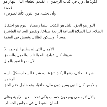
لكن: هل ورد في كتاب الرحمن أن تقديم الطعام أثناء النهار هو
ذنب؟
وأن نختبئ من النور، كأننا لصوص؟
النور هو الحق. الليل هو الكذب. بينما رمضان اليوم هو احتفال
الظلام. نبدأ الصلاة الساعة الرابعة صباحًا، ونفطر الساعة العاشرة
مساءً، ونسكن الظلال ونعيش في العتمة.
5. الأموال التي لم يطلبها الرحمن
قديمًا، كان عبادة الله بالقلب والعمل والصدق.
الآن صرنا نعبد بالمال.
شراء الحلال، دفع الزكاة، تبرّعات، شراء السجاد—كلٌ باسم
الرحمن.
بالأمس كان النبي يسير دون مال، حافيًا، وهو حامل ختم الحق.
والآن لا يمضي يوم دون حساب بنكي تحت العين الإلهية وعلى
لسان الشيطان في مجلس الحساب.