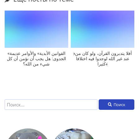
﴿أفلا يتدبرون القرآن، ولو كان من
«القوانين الأبدية» والأوامر عديمة
عند غير الله لوجدوا فيه اختلافا
الجدوى: هل يجب أن نؤمن أن كل
كثيرا﴾
شيء من الله؟
Поиск