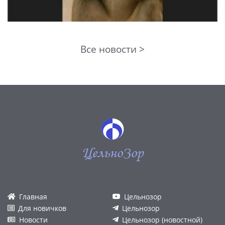
Все новости >
ЦельноЗор
Главная
Цельнозор
Для новичков
Цельнозор
Новости
Цельнозор (новостной)