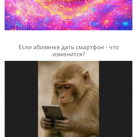
Если абизянке дать смартфон - что
изменится?