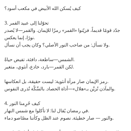
كيف يُسكن الله الأبيض في مكعب أسود؟
3. تحوّلنا إلى عبيد القمر
جدّد قومًا قديماً، فزيّنوا «القمر» رمزًا للإيمان. والقمر—لا يُصدر
نورًا، إنما يعكس.
ولا نسأل: من صاحب النور الأصلي؟ وكان يجب أن نسأل.
الشمس—ساطعة، دافئة، تفيض حياةً.
لكن القمر—بارد، خادع، أنثوي، متغير.
رمز الإيمان صار مرآة أنثوية: ليست حقيقة، بل انعكاسها.
والمآذن تُزيَّن بـ»هلال»—أداة الحصاد. بالسِّكّة تُذرى النفوس.
4. كيف حُرِمنا النور
في رمضان يُقال لنا: لا تأكلوا مع شمس النهار.
والنور — صار خطيئة. نصوم عند الظل وكأننا مصّاصو دماء.