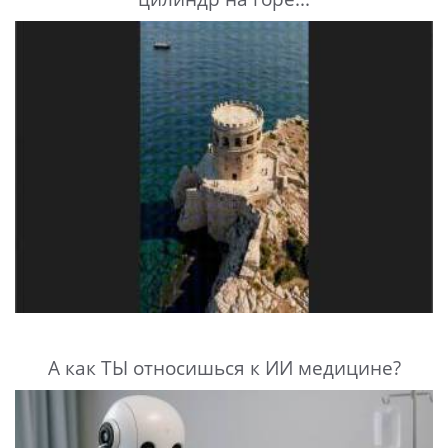
А как ТЫ относишься к ИИ медицине?