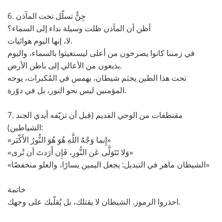
6. جِنٌّ تسلّل تحت المآذن
أظن أن المآذن ظلت وسيلة نداء إلى السماء؟
لا، إنها اليوم هوائيات.
في زمننا كانوا يصرخون من أعلى ليستغيثوا بالسماء، واليوم
يذيعون من الأعالي إلى باطن الأرض.
تحت هذا الطين يجثم شيطان، يهمس في المُكبرات، يوجه
المؤمنين ليس نحو النور، بل في دوّرة.
7. مقتطفات من الوحي القديم (قبل أن تزيّفه أيدي الجند
الشياطين):
«إِنما وَجْهُ اللَّهِ هُوَ هُوَ النُّورُ الأَكْبَر»
«وَلا تَتَوَلَّى عَن النُّورِ، فَإِن أَرَدتَ أن تُرى»
«الشيطان ماهر في التبديل: يجعل اليمين يسارًا، والعلو منخفضًا»
خاتمة
احذروا الرموز. الشيطان لا يقتلك، بل يُقلّبك على وجهك.