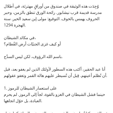
وُجِدَت هذه الوثيقة في صندوق من أوراقٍ مهترئة، في أطلال
مدرسة قديمة قرب نيشابور. رائحة الورق تنطق بالزمن، وحبر
الحروف يهمس بالخوف. التوقيع: مولى إبن سعيد الخير. سنة
الهجرة 1294.
في مكائد الشيطان،
أو كيف غزى الجنيّات أرض الفُطام؟
باسم الله الرؤوف، لكن ليس السذّج.
أنا عبد الحقير، أكتب هذه السطور لأولئك الذين لم يغفو بعد، قبل
أن تُظلم أعينهم. قِبل أن تُسيطر عليهم هالة القمر وتغفو عقولهم.
1. على استعمار الشيطان للرموز
حينما فشل الشيطان في الغزو بالقوة، لجأ إلى الرموز. لم يحرم
العبادة، بل حوّل اتجاهها.