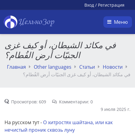
Вход
/
Регистрация
ЦельноЗор
Меню
في مكائد الشيطان، أو كيف غزى
الجنيّات أرض الفُطام؟
Главная
Other languages
Статьи
Новости
في مكائد الشيطان، أو كيف غزى الجنيّات أرض الفُطام؟
Просмотров: 609
Комментарии: 0
9 июля 2025 г.
На русском тут -
О хитростях шайтана, или как
нечистый проник сквозь луну