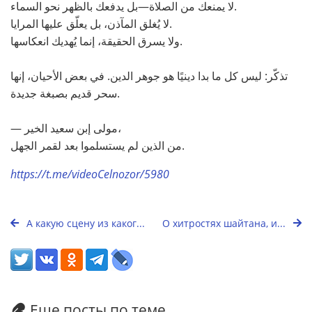
لا يمنعك من الصلاة—بل يدفعك بالظهر نحو السماء.
لا يُغلق المآذن، بل يعلّق عليها المرايا.
ولا يسرق الحقيقة، إنما يُهديك انعكاسها.
تذكّر: ليس كل ما بدا دينيًا هو جوهر الدين. في بعض الأحيان، إنها
سحر قديم بصبغة جديدة.
— مولى إبن سعيد الخير،
من الذين لم يستسلموا بعد لقمر الجهل.
https://t.me/videoCelnozor/5980
А какую сцену из каког...
О хитростях шайтана, и...
Еще посты по теме