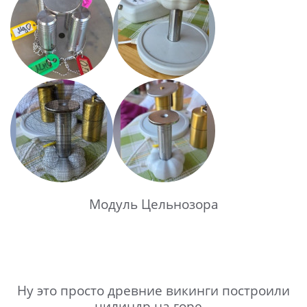
Модуль Цельнозора
Ну это просто древние викинги построили
цилиндр на горе...