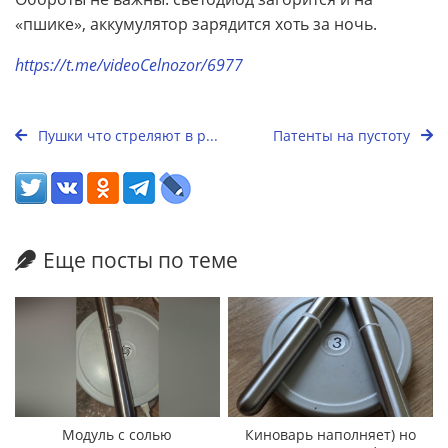
«пшике», аккумулятор зарядится хоть за ночь.
https://t.me/videoCelnozor/6977
Пушки что стреляют в р...
Патенты на пустоту
Еще посты по теме
Модуль с солью
Киноварь наполняет) но