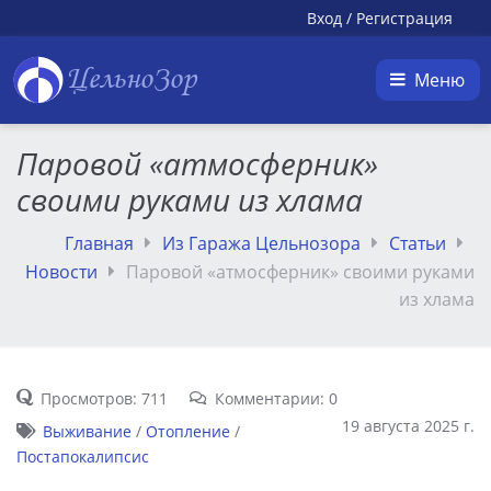
Вход
/
Регистрация
ЦельноЗор
Меню
Паровой «атмосферник»
своими руками из хлама
Главная
Из Гаража Цельнозора
Статьи
Новости
Паровой «атмосферник» своими руками
из хлама
Просмотров: 711
Комментарии: 0
19 августа 2025 г.
Выживание
/
Отопление
/
Постапокалипсис