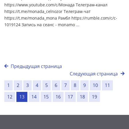
https://www.youtube.com/c/Монада Телеграм-канал
https://t.me/monada_celnozor Телеграм-чат
https://t.me/monada_mona Рамбл https://rumble.com/c/c-
1019124 Запись на сеанс - monamo
...
Предыдущая страница
Следующая страница
1
2
3
4
5
6
7
8
9
10
11
12
13
14
15
16
17
18
19