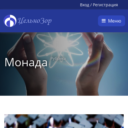
Вход
/
Регистрация
ЦельноЗор
Меню
Монада
Рубрика