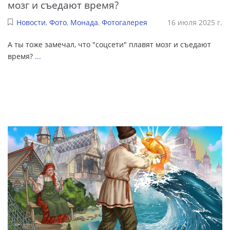
мозг и съедают время?
Новости
,
Фото
,
Монада
,
Фотогалерея
16 июля 2025 г.
А ты тоже замечал, что "соцсети" плавят мозг и съедают
время?
...