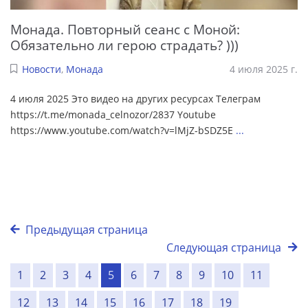
Монада. Повторный сеанс с Моной:
Обязательно ли герою страдать? )))
Новости
,
Монада
4 июля 2025 г.
4 июля 2025 Это видео на других ресурсах Телеграм
https://t.me/monada_celnozor/2837 Youtube
https://www.youtube.com/watch?v=lMjZ-bSDZ5E
...
Предыдущая страница
Следующая страница
1
2
3
4
5
6
7
8
9
10
11
12
13
14
15
16
17
18
19