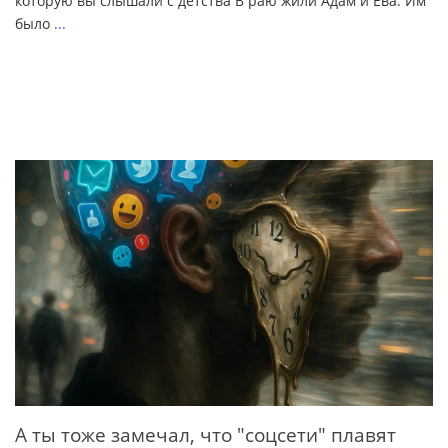
которую вы слышали с детства В раю жили Адам и Ева. Им
было
...
А ты тоже замечал, что "соцсети" плавят