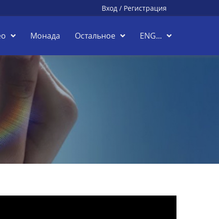
Вход
/
Регистрация
ео
Монада
Остальное
ENG...