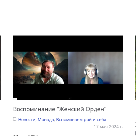
Воспоминание "Женский Орден"
Новости
,
Монада
,
Вспоминаем рой и себя
.
17 мая 2024 г.