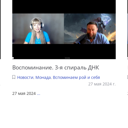
Воспоминание. 3-я спираль ДНК
Новости
,
Монада
,
Вспоминаем рой и себя
.
27 мая 2024 г.
27 мая 2024
...