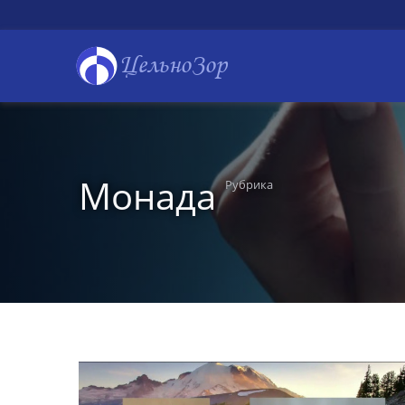
ЦельноЗор
Монада
Рубрика