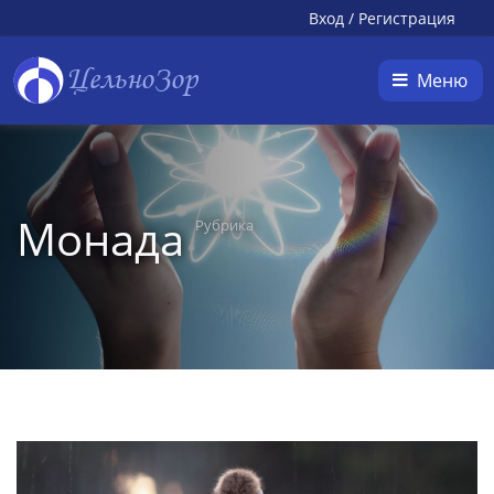
Вход
/
Регистрация
ЦельноЗор
Меню
Монада
Рубрика