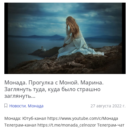
Монада. Прогулка с Моной. Марина.
Заглянуть туда, куда было страшно
заглянуть...
Новости
,
Монада
27 августа 2022 г.
Монада: Ютуб-канал https://www.youtube.com/c/Монада
Телеграм-канал https://t.me/monada_celnozor Телеграм-чат