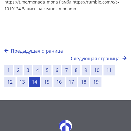
https://t.me/monada_mona Рамбл https://rumble.com/c/c-
1019124 Запись на сеанс - monamo
...
Предыдущая страница
Следующая страница
1
2
3
4
5
6
7
8
9
10
11
12
13
14
15
16
17
18
19