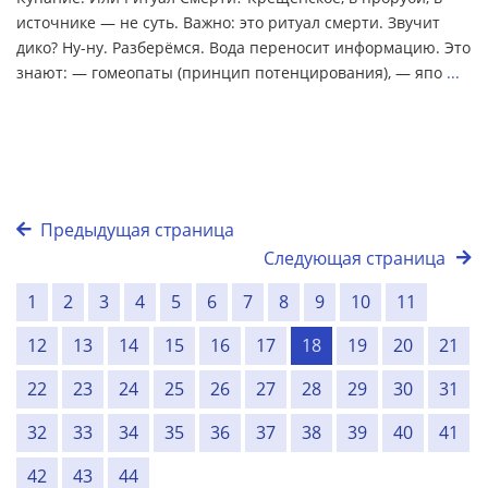
источнике — не суть. Важно: это ритуал смерти. Звучит
дико? Ну-ну. Разберёмся. Вода переносит информацию. Это
знают: — гомеопаты (принцип потенцирования), — япо
...
Предыдущая страница
Следующая страница
1
2
3
4
5
6
7
8
9
10
11
12
13
14
15
16
17
18
19
20
21
22
23
24
25
26
27
28
29
30
31
32
33
34
35
36
37
38
39
40
41
42
43
44