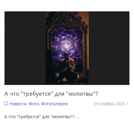
А что "требуется" для "молитвы"?
Новости
,
Фото
,
Фотогалерея
29 ноября 2025 г.
А что "требуется" для "молитвы"?
...