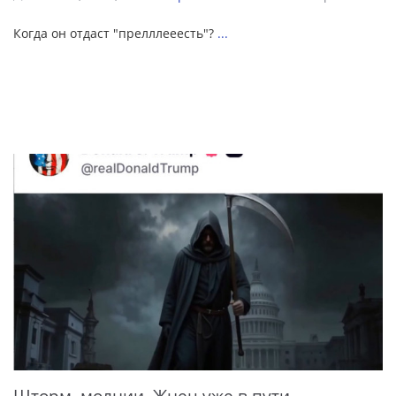
Когда он отдаст "прелллееесть"?
...
Шторм, молнии, Жнец уже в пути...