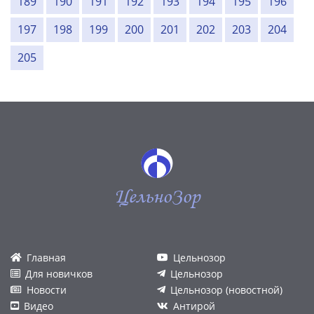
189
190
191
192
193
194
195
196
197
198
199
200
201
202
203
204
205
ЦельноЗор
Главная
Цельнозор
Для новичков
Цельнозор
Новости
Цельнозор (новостной)
Видео
Антирой