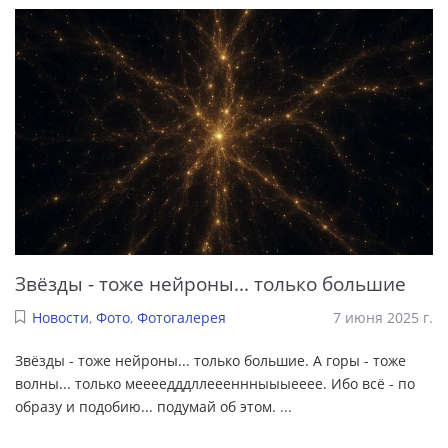
Звёзды - тоже нейроны... только большие
Новости
,
Фото
,
Фотогалерея
7 июня 2025 г.
Звёзды - тоже нейроны... только большие. А горы - тоже
волны... только меееедддллеееннныыыееее. Ибо всё - по
образу и подобию... подумай об этом.
...