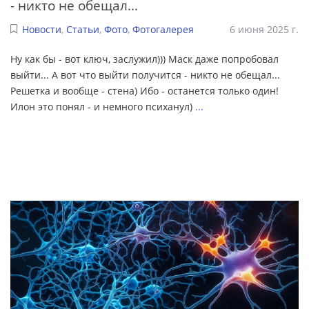
- никто не обещал...
Новости
,
Статьи
,
Фото
,
Фотогалерея
6 июня 2025 г.
Ну как бы - вот ключ, заслужил))) Маск даже попробовал
выйти... А вот что выйти получится - никто не обещал...
Решетка и вообще - стена) Ибо - останется только один!
Илон это понял - и немного психанул)
...