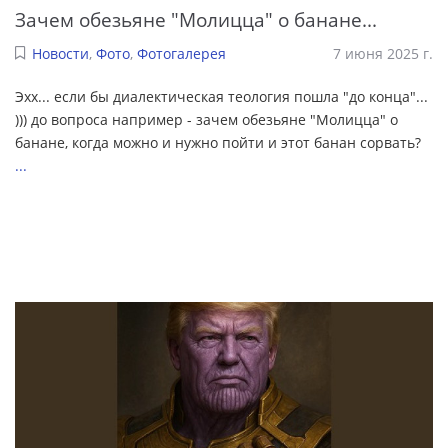
Зачем обезьяне "Молицца" о банане...
Новости
,
Фото
,
Фотогалерея
7 июня 2025 г.
Эхх... если бы диалектическая теология пошла "до конца"...
))) до вопроса например - зачем обезьяне "Молицца" о
банане, когда можно и нужно пойти и этот банан сорвать?
...