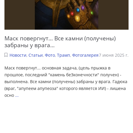
Маск повергнут... Все камни (получены)
забраны у врага...
Новости
,
Статьи
,
Фото
,
Трамп
,
Фотогалерея
7 июня 2025 г.
Маск повергнут... основная задача, (цель прыжка в
прошлое, последний "камень беЗконечности" получен) -
выполнена. Все камни (получены) забраны у врага. Гадюка
(враг, "апупеем апупеоза" которого является ИИ) - лишена
осно
...