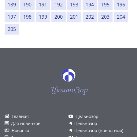
189
190
191
192
193
194
195
196
197
198
199
200
201
202
203
204
205
ЦельноЗор
Главная
Цельнозор
Для новичков
Цельнозор
Новости
Цельнозор (новостной)