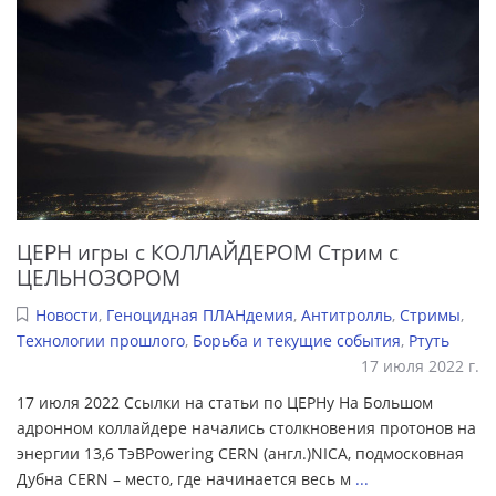
ЦЕРН игры с КОЛЛАЙДЕРОМ Стрим с
ЦЕЛЬНОЗОРОМ
Новости
,
Геноцидная ПЛАНдемия
,
Антитролль
,
Стримы
,
Технологии прошлого
,
Борьба и текущие события
,
Ртуть
17 июля 2022 г.
17 июля 2022 Ссылки на статьи по ЦЕРНу На Большом
адронном коллайдере начались столкновения протонов на
энергии 13,6 ТэВPowering CERN (англ.)NICA, подмосковная
Дубна CERN – место, где начинается весь м
...