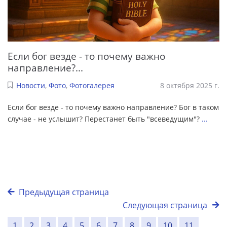
Если бог везде - то почему важно
направление?...
Новости
,
Фото
,
Фотогалерея
8 октября 2025 г.
Если бог везде - то почему важно направление? Бог в таком
случае - не услышит? Перестанет быть "всеведущим"?
...
Предыдущая страница
Следующая страница
1
2
3
4
5
6
7
8
9
10
11