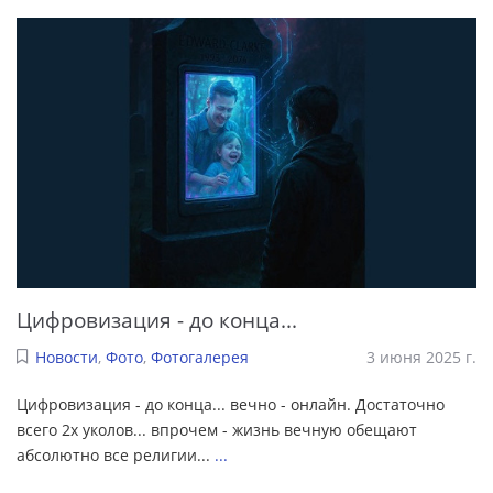
Цифровизация - до конца...
Новости
,
Фото
,
Фотогалерея
3 июня 2025 г.
Цифровизация - до конца... вечно - онлайн. Достаточно
всего 2х уколов... впрочем - жизнь вечную обещают
абсолютно все религии...
...