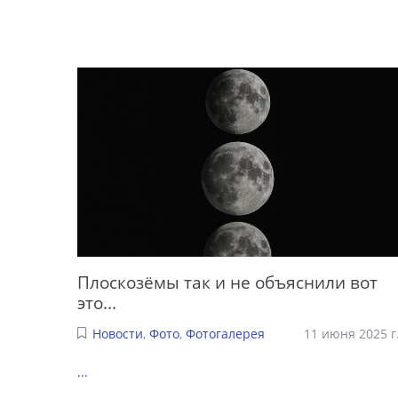
Плоскозёмы так и не объяснили вот
это...
Новости
,
Фото
,
Фотогалерея
11 июня 2025 г
...