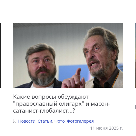
Какие вопросы обсуждают
"православный олигарх" и масон-
сатанист-глобалист...?
.
Новости
,
Статьи
,
Фото
,
Фотогалерея
11 июня 2025 г.