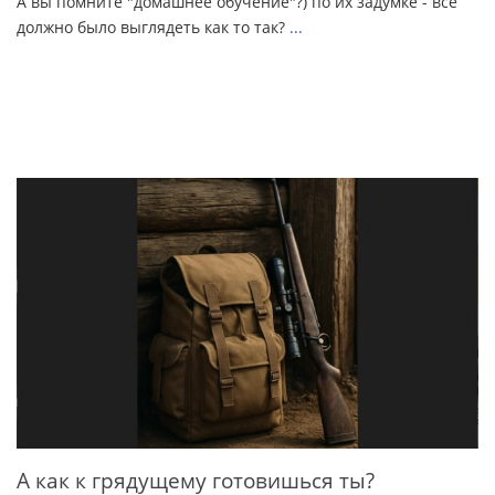
А вы помните "домашнее обучение"?) по их задумке - все
должно было выглядеть как то так?
...
А как к грядущему готовишься ты?