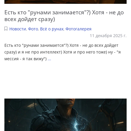
Есть кто "рунами занимается"?) Хотя - не до
всех дойдет сразу)
Новости
,
Фото
,
Всё о рунах
,
Фотогалерея
11 декабря 2025 г.
Есть кто "рунами занимается"?) Хотя - не до всех дойдет
сразу) и я не про интеллект) Хотя и про него тоже) ну - "я
мессия - я так вижу")
...