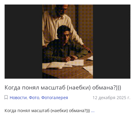
Когда понял масштаб (наебки) обмана?)))
Новости
,
Фото
,
Фотогалерея
12 декабря 2025 г.
Когда понял масштаб (наебки) обмана?)))
...