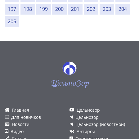
197
198
199
200
201
202
203
204
205
ЦельноЗор
Главная
Цельнозор
Для новичков
Цельнозор
Новости
Цельнозор (новостной)
Видео
Антирой
Статьи
Одноклассники