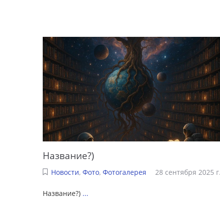
Название?)
Новости
,
Фото
,
Фотогалерея
28 сентября 2025 г
Название?)
...