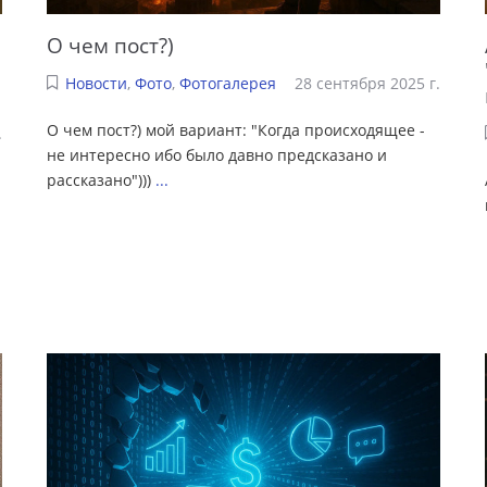
О чем пост?)
Новости
,
Фото
,
Фотогалерея
28 сентября 2025 г.
О чем пост?) мой вариант: "Когда происходящее -
.
не интересно ибо было давно предсказано и
рассказано")))
...