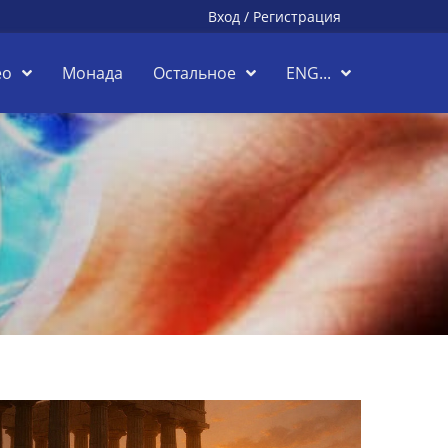
Вход
/
Регистрация
ео
Монада
Остальное
ENG...