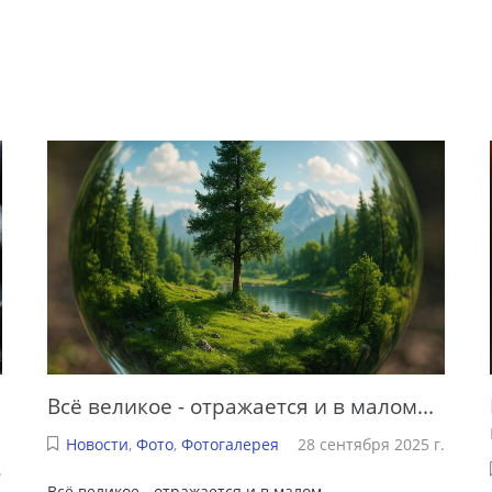
Всё великое - отражается и в малом...
Новости
,
Фото
,
Фотогалерея
28 сентября 2025 г.
.
Всё великое - отражается и в малом...
...