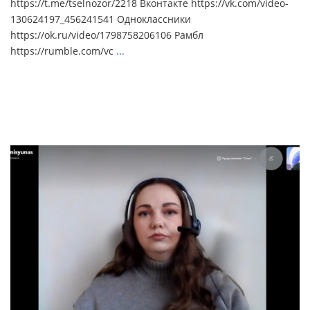
https://t.me/tselnozor/2218 Вконтакте https://vk.com/video-
130624197_456241541 Одноклассники
https://ok.ru/video/1798758206106 Рамбл
https://rumble.com/vc
...