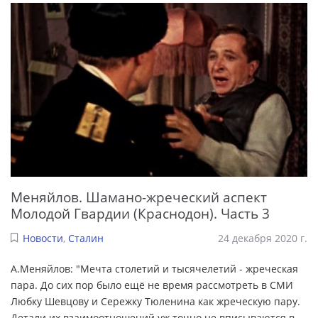
Меняйлов. Шамано-жреческий аспект
Молодой Гвардии (Краснодон). Часть 3
Новости
,
Сталин
24 декабря 2020 г.
А.Меняйлов: "Мечта столетий и тысячелетий - жреческая
пара. До сих пор было ещё не время рассмотреть в СМИ
Любку Шевцову и Сережку Тюленина как жреческую пару.
Детали их взаимоотношений уж точно не вписываются в