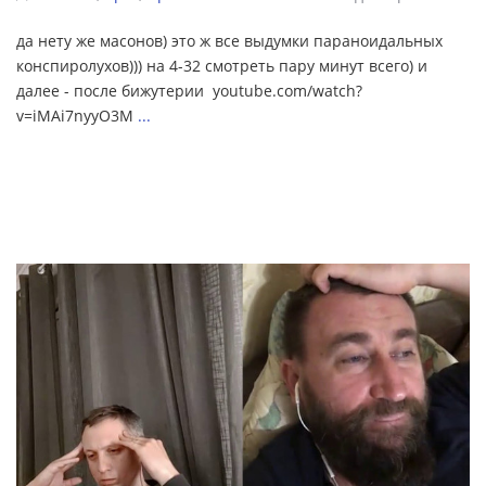
да нету же масонов) это ж все выдумки параноидальных
конспиролухов))) на 4-32 смотреть пару минут всего) и
далее - после бижутерии youtube.com/watch?
v=iMAi7nyyO3M
...