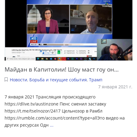
Майдан в Капитолии! Шоу маст гоу он...
Новости
,
Борьба и текущие события
,
Трамп
7 января 2021 г.
7 января 2021 Трансляция происходящего
https://dlive.tv/austinzone Пенс сменил заставку
https://t.me/tselnozor/2417 Цельнозор в Рамбл
https://rumble.com/account/content?type=allЭто видео на
других ресурсах Одн
...