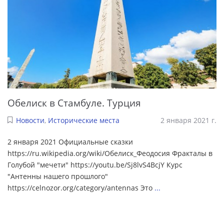
Обелиск в Стамбуле. Турция
Новости
,
Исторические места
2 января 2021 г.
2 января 2021 Официальные сказки
https://ru.wikipedia.org/wiki/Обелиск_Феодосия Фракталы в
Голубой "мечети" https://youtu.be/Sj8lvS4BcjY Курс
"Антенны нашего прошлого"
https://celnozor.org/category/antennas Это
...