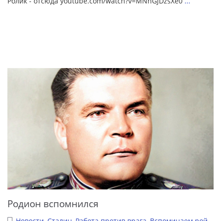
Ролик - отсюда youtube.com/watch?v=MNnGJDzsXe0
...
Родион вспомнился
Новости
,
Сталин
,
Работа против врага
,
Вспоминаем рой