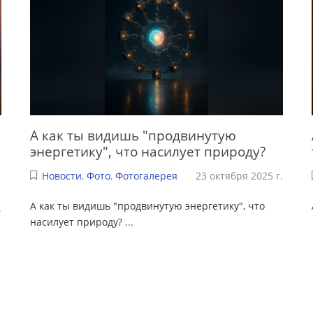
А как ты видишь "продвинутую
энергетику", что насилует природу?
Новости
,
Фото
,
Фотогалерея
23 октября 2025 г.
А как ты видишь "продвинутую энергетику", что
.
насилует природу?
...