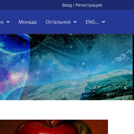
Вход
/
Регистрация
ео
Монада
Остальное
ENG...