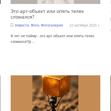
Это арт-объект или опять телек
сломался?
.
Новости
,
Фото
,
Фотогалерея
22 октября 2025 г.
Я чет не пойму - это арт-объект или опять телек
сломался?)))
...