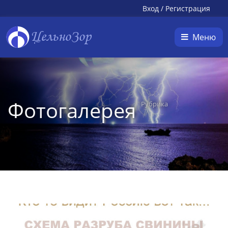
Вход
/
Регистрация
ЦельноЗор
Меню
Фотогалерея
Рубрика