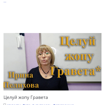
...
Целуй жопу Гравета