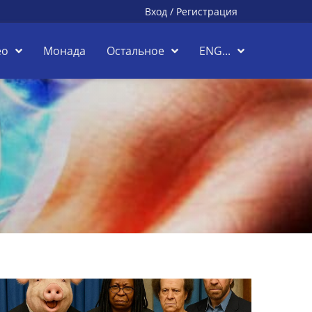
Вход
/
Регистрация
ео
Монада
Остальное
ENG...