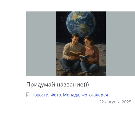
Придумай название)))
Новости
,
Фото
,
Монада
,
Фотогалерея
22 августа 2025 г
...