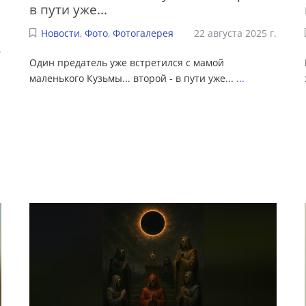
в пути уже...
Новости
,
Фото
,
Фотогалерея
22 августа 2025 г.
.
Один предатель уже встретился с мамой
маленького Кузьмы... второй - в пути уже...
...