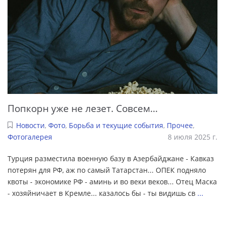
Попкорн уже не лезет. Совсем...
Новости
,
Фото
,
Борьба и текущие события
,
Прочее
,
Фотогалерея
8 июля 2025 г.
Турция разместила военную базу в Азербайджане - Кавказ
потерян для РФ, аж по самый Татарстан... ОПЕК подняло
квоты - экономике РФ - аминь и во веки веков... Отец Маска
- хозяйничает в Кремле... казалось бы - ты видишь св
...