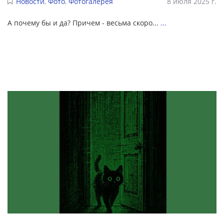
Новости
,
Фото
,
Фотогалерея
8 июля 2025 г.
А почему бы и да? Причем - весьма скоро...
...