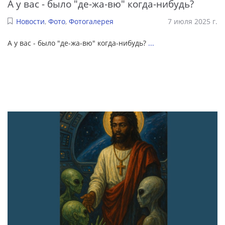
А у вас - было "де-жа-вю" когда-нибудь?
Новости
,
Фото
,
Фотогалерея
7 июля 2025 г.
А у вас - было "де-жа-вю" когда-нибудь?
...