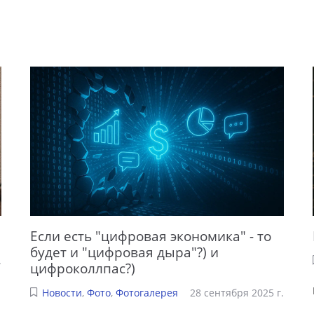
Если есть "цифровая экономика" - то
будет и "цифровая дыра"?) и
.
цифроколлпас?)
Новости
,
Фото
,
Фотогалерея
28 сентября 2025 г.