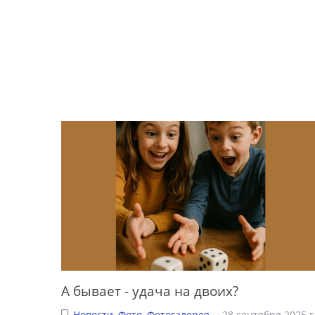
А бывает - удача на двоих?
Новости
,
Фото
,
Фотогалерея
28 сентября 2025 г