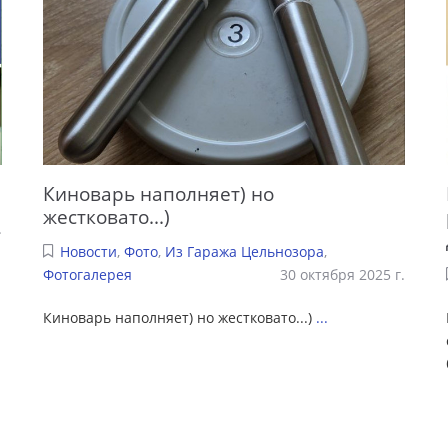
Киноварь наполняет) но
жестковато...)
.
Новости
,
Фото
,
Из Гаража Цельнозора
,
Фотогалерея
30 октября 2025 г.
Киноварь наполняет) но жестковато...)
...