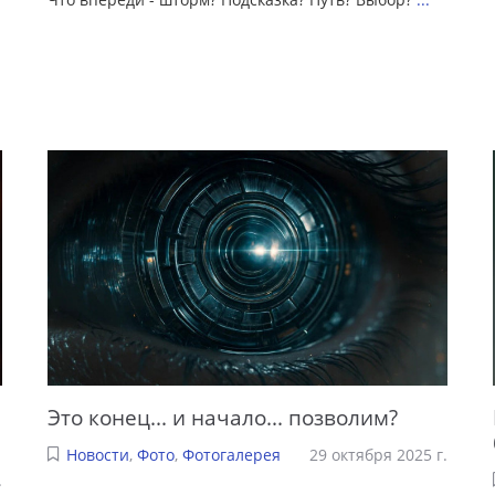
Это конец... и начало... позволим?
Новости
,
Фото
,
Фотогалерея
29 октября 2025 г.
.