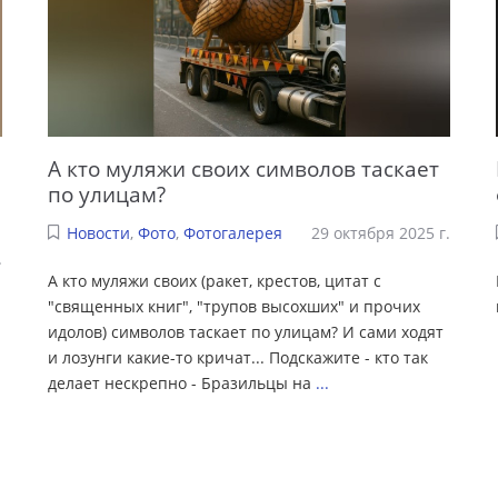
А кто муляжи своих символов таскает
по улицам?
Новости
,
Фото
,
Фотогалерея
29 октября 2025 г.
.
А кто муляжи своих (ракет, крестов, цитат с
"священных книг", "трупов высохших" и прочих
идолов) символов таскает по улицам? И сами ходят
и лозунги какие-то кричат... Подскажите - кто так
делает нескрепно - Бразильцы на
...