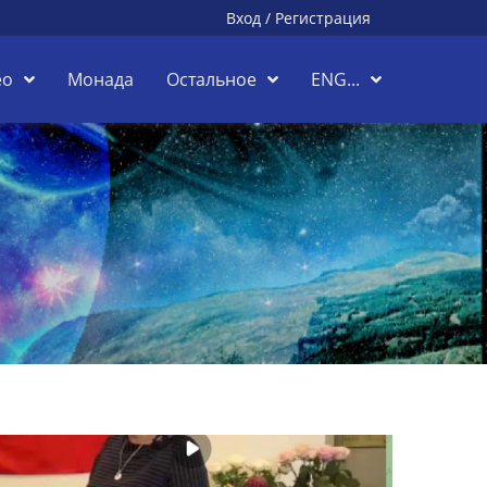
Вход
/
Регистрация
ео
Монада
Остальное
ENG...