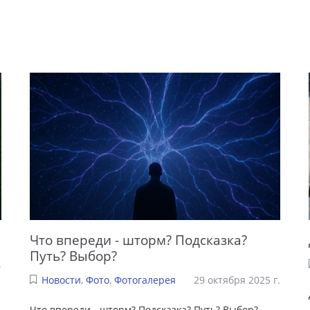
Что впереди - шторм? Подсказка?
Путь? Выбор?
.
Новости
,
Фото
,
Фотогалерея
29 октября 2025 г.
Что впереди - шторм? Подсказка? Путь? Выбор?
...