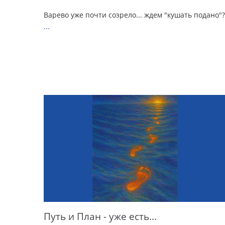
Варево уже почти созрело... ждем "кушать подано"?
...
Путь и План - уже есть...