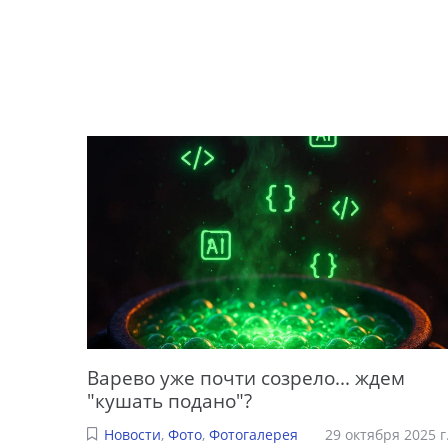
Варево уже почти созрело... ждем
"кушать подано"?
Новости
,
Фото
,
Фотогалерея
29 октября 2025 г