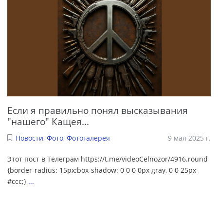
Если я правильно понял высказывания
"нашего" Кащея...
Новости
,
Фото
,
Фотогалерея
9 мая 2025 г.
Этот пост в Телеграм https://t.me/videoCelnozor/4916.round
{border-radius: 15px;box-shadow: 0 0 0 0px gray, 0 0 25px
#ccc;}
...