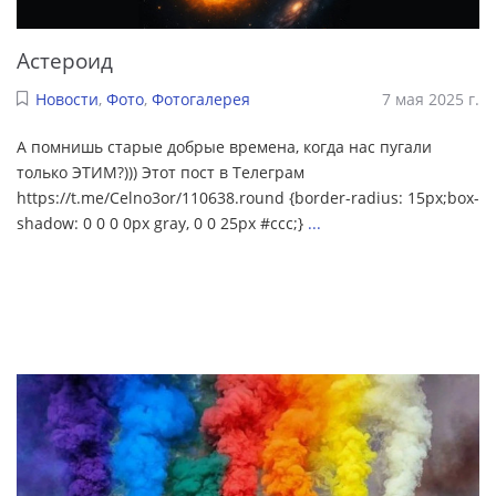
Астероид
Новости
,
Фото
,
Фотогалерея
7 мая 2025 г.
А помнишь старые добрые времена, когда нас пугали
только ЭТИМ?))) Этот пост в Телеграм
https://t.me/Celno3or/110638.round {border-radius: 15px;box-
shadow: 0 0 0 0px gray, 0 0 25px #ccc;}
...