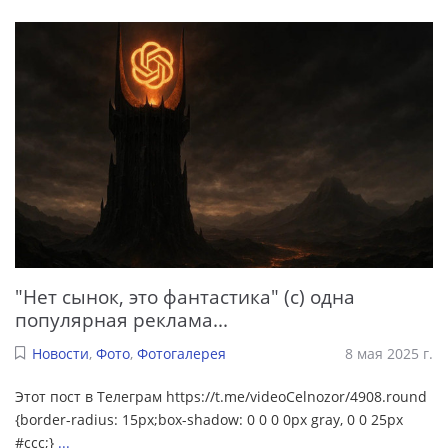
"Нет сынок, это фантастика" (с) одна
популярная реклама...
Новости
,
Фото
,
Фотогалерея
8 мая 2025 г.
Этот пост в Телеграм https://t.me/videoCelnozor/4908.round
{border-radius: 15px;box-shadow: 0 0 0 0px gray, 0 0 25px
#ccc;}
...