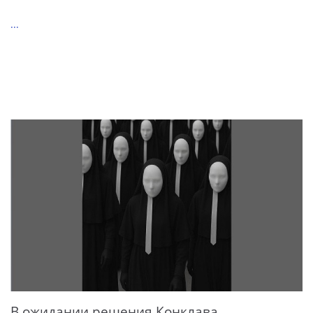
...
В ожидании решения Конклава...