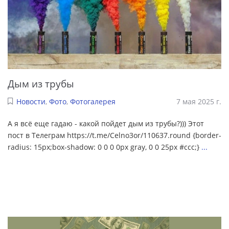
Дым из трубы
Новости
,
Фото
,
Фотогалерея
7 мая 2025 г.
А я всё еще гадаю - какой пойдет дым из трубы?))) Этот
пост в Телеграм https://t.me/Celno3or/110637.round {border-
radius: 15px;box-shadow: 0 0 0 0px gray, 0 0 25px #ccc;}
...