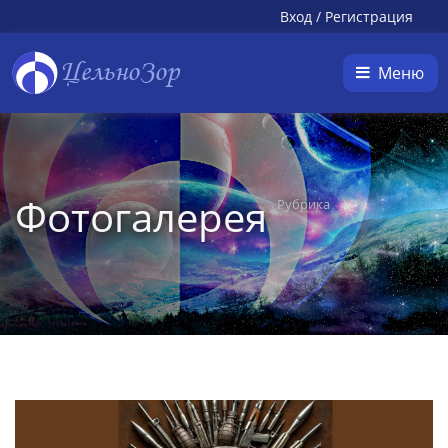
Вход
/
Регистрация
ЦельноЗор
Меню
Фотогалерея
Рубрика