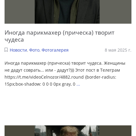
Иногда парикмахер (прическа) творит
чудеса
Новости
,
Фото
,
Фотогалерея
8 мая 2025 г.
Иногда парикмахер (прическа) творит чудеса. Женщины
не дадут соврать... или - дадут?))) Этот пост в Телеграм
https://t.me/videoCelnozor/4882.round {border-radius:
15px;box-shadow: 0 0 0 0px gray, 0
...