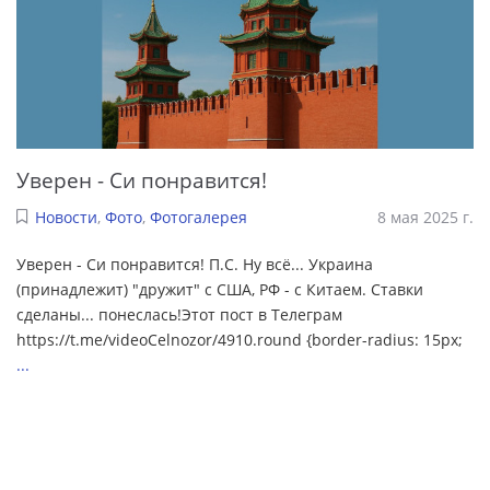
Уверен - Си понравится!
Новости
,
Фото
,
Фотогалерея
8 мая 2025 г.
Уверен - Си понравится! П.С. Ну всё... Украина
(принадлежит) "дружит" с США, РФ - с Китаем. Ставки
сделаны... понеслась!Этот пост в Телеграм
https://t.me/videoCelnozor/4910.round {border-radius: 15px;
...