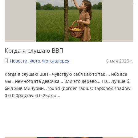
Когда я слушаю ВВП
Новости
,
Фото
,
Фотогалерея
6 мая 2025 г.
Когда я слушаю ВВП - чувствую себя как-то так ... ибо все
мы - немного эта девочка... или это дерево... П.С. Лучше б
был жив Мичурин. .round {border-radius: 15px;box-shadow:
0 0 0 0px gray, 0 0 25px #
...