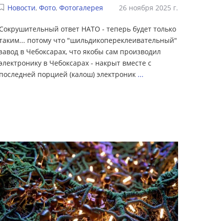
Новости
,
Фото
,
Фотогалерея
26 ноября 2025 г.
Сокрушительный ответ НАТО - теперь будет только
таким... потому что "шильдикопереклеивательный"
завод в Чебоксарах, что якобы сам производил
электронику в Чебоксарах - накрыт вместе с
последней порцией (калош) электроник
...