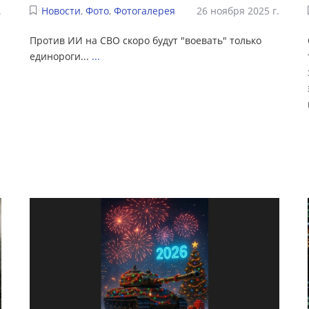
.
Новости
,
Фото
,
Фотогалерея
26 ноября 2025 г.
Против ИИ на СВО скоро будут "воевать" только
единороги...
...