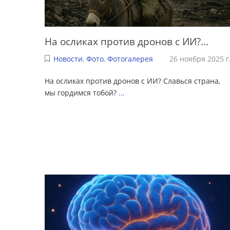
На осликах против дронов с ИИ?...
Новости
,
Фото
,
Фотогалерея
26 ноября 2025 г
На осликах против дронов с ИИ? Славься страна,
мы гордимся тобой?
...