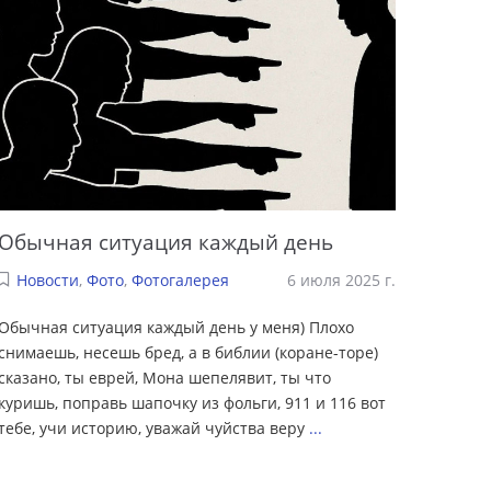
Обычная ситуация каждый день
Новости
,
Фото
,
Фотогалерея
6 июля 2025 г.
Обычная ситуация каждый день у меня) Плохо
снимаешь, несешь бред, а в библии (коране-торе)
сказано, ты еврей, Мона шепелявит, ты что
куришь, поправь шапочку из фольги, 911 и 116 вот
тебе, учи историю, уважай чуйства веру
...