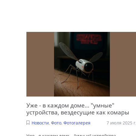
Уже - в каждом доме... "умные"
устройства, вездесущие как комары
Новости
,
Фото
,
Фотогалерея
7 июля 2025 г
Уже - в каждом доме... "умные" устройства,