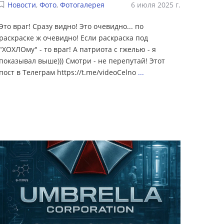
Новости
,
Фото
,
Фотогалерея
6 июля 2025 г.
Это враг! Сразу видно! Это очевидно... по
раскраске ж очевидно! Если раскраска под
"ХОХЛОму" - то враг! А патриота с гжелью - я
показывал выше))) Смотри - не перепутай! Этот
пост в Телеграм https://t.me/videoCelno
...