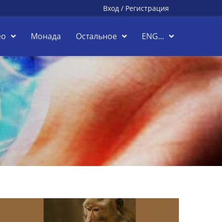
Вход
/
Регистрация
ео
Монада
Остальное
ENG...