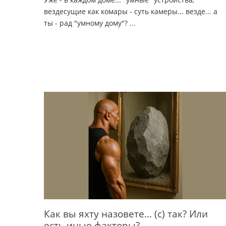
вездесущие как комары - суть камеры... везде... а
ты - рад "умному дому"?
...
Как вы яхту назовете... (с) так? Или
есть иные факторы?