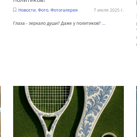
.
Новости
,
Фото
,
Фотогалерея
7 июля 2025 г.
Глаза - зеркало души? Даже у политиков?
...