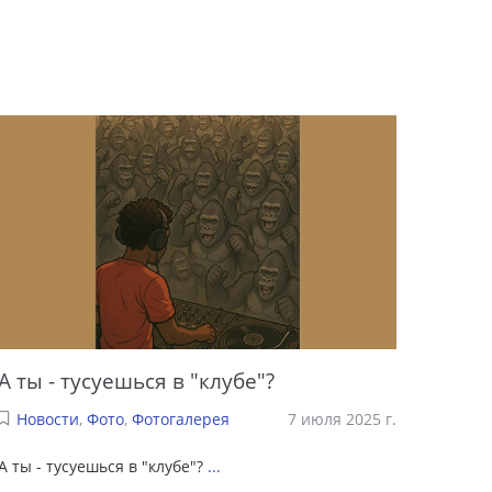
А ты - тусуешься в "клубе"?
Новости
,
Фото
,
Фотогалерея
7 июля 2025 г.
А ты - тусуешься в "клубе"?
...