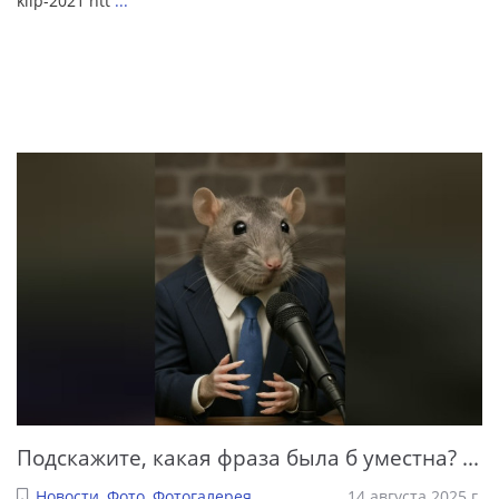
klip-2021 htt
...
Подскажите, какая фраза была б уместна? ...
Новости
,
Фото
,
Фотогалерея
14 августа 2025 г.