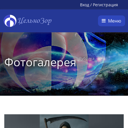
Вход
/
Регистрация
ЦельноЗор
Меню
Фотогалерея
Рубрика