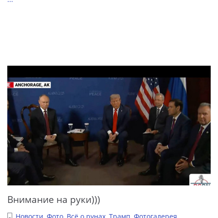
Внимание на руки)))
Новости
,
Фото
,
Всё о рунах
,
Трамп
,
Фотогалерея