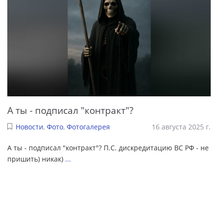
А ты - подписал "контракт"?
Новости
,
Фото
,
Фотогалерея
16 августа 2025 г.
А ты - подписал "контракт"? П.С. дискредитацию ВС РФ - не
пришить) никак)
...