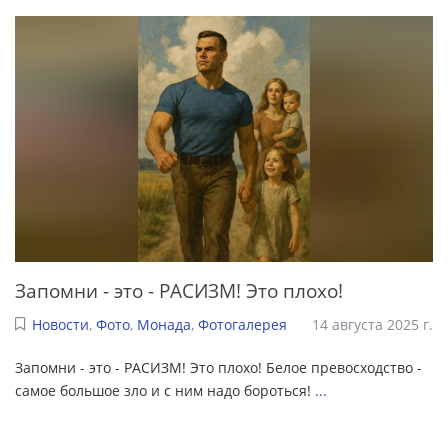
Запомни - это - РАСИЗМ! Это плохо!
Новости
,
Фото
,
Монада
,
Фотогалерея
14 августа 2025 г.
Запомни - это - РАСИЗМ! Это плохо! Белое превосходство -
самое большое зло и с ним надо бороться!
...