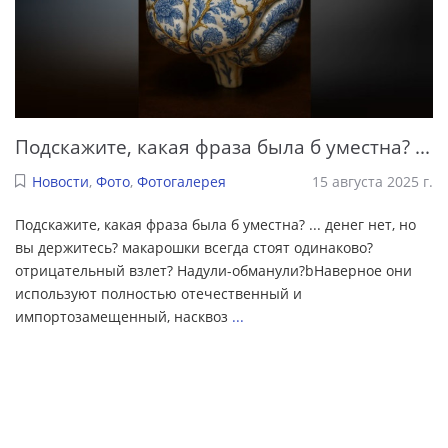
Подскажите, какая фраза была б уместна? ...
Новости
,
Фото
,
Фотогалерея
15 августа 2025 г.
Подскажите, какая фраза была б уместна? ... денег нет, но
вы держитесь? макарошки всегда стоят одинаково?
отрицательный взлет? Надули-обманули?bНаверное они
используют полностью отечественный и
импортозамещенный, насквоз
...