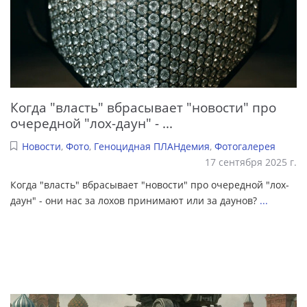
Когда "власть" вбрасывает "новости" про
очередной "лох-даун" - ...
Новости
,
Фото
,
Геноцидная ПЛАНдемия
,
Фотогалерея
17 сентября 2025 г.
Когда "власть" вбрасывает "новости" про очередной "лох-
даун" - они нас за лохов принимают или за даунов?
...