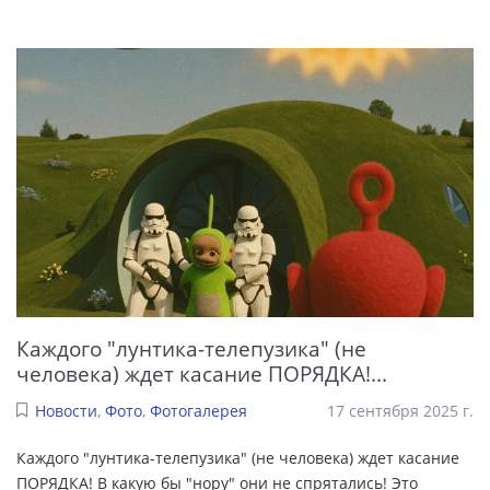
Каждого "лунтика-телепузика" (не
человека) ждет касание ПОРЯДКА!...
Новости
,
Фото
,
Фотогалерея
17 сентября 2025 г.
Каждого "лунтика-телепузика" (не человека) ждет касание
ПОРЯДКА! В какую бы "нору" они не спрятались! Это