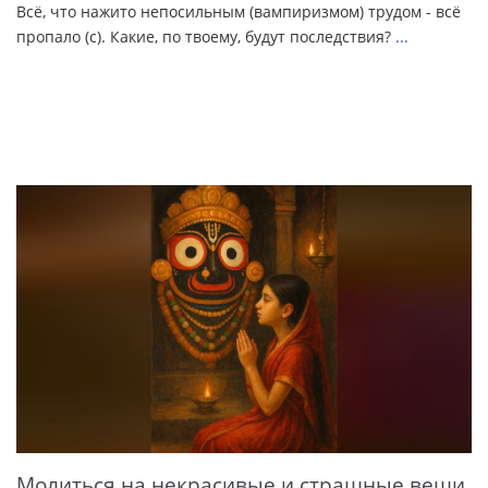
Всё, что нажито непосильным (вампиризмом) трудом - всё
пропало (с). Какие, по твоему, будут последствия?
...
Молиться на некрасивые и страшные вещи