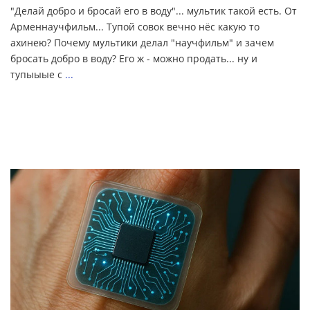
"Делай добро и бросай его в воду"... мультик такой есть. От
Арменнаучфильм... Тупой совок вечно нёс какую то
ахинею? Почему мультики делал "научфильм" и зачем
бросать добро в воду? Его ж - можно продать... ну и
тупыыые с
...