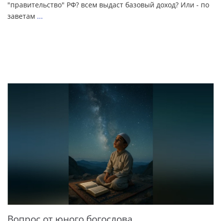
"правительство" РФ? всем выдаст базовый доход? Или - по
заветам
...
Вопрос от юного богослова...