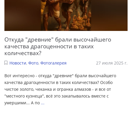
Откуда "древние" брали высочайшего
качества драгоценности в таких
количествах?
Новости
,
Фото
,
Фотогалерея
27 июля 2025 г.
Вот интересно - откуда "древние" брали высочайшего
качества драгоценности в таких количествах? Особо
чистое золото, чеканка и огранка алмазов - и все от
"местного кузнеца", всё это закапывалось вместе с
умершими... А по
...