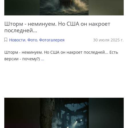
Шторм - неминуем. Но США он накроет
последней...
Новости
,
Фото
,
Фотогалерея
30 июля 2025 г.
Шторм - неминуем. Но США он накроет последней... Есть
версии - почему?)
...