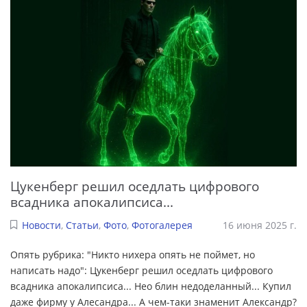
Цукенберг решил оседлать цифрового
всадника апокалипсиса...
Новости
,
Статьи
,
Фото
,
Фотогалерея
16 июня 2025 г.
Опять рубрика: "Никто нихера опять не поймет, но
написать надо": Цукенберг решил оседлать цифрового
всадника апокалипсиса... Нео блин недоделанный... Купил
даже фирму у Алесандра... А чем-таки знаменит Александр?