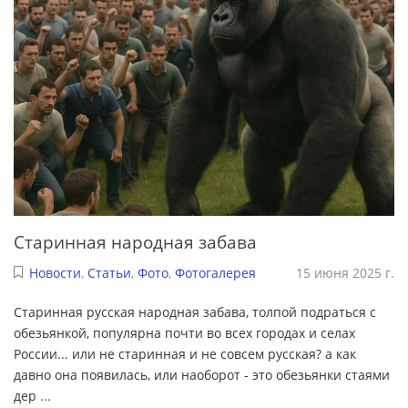
Старинная народная забава
Новости
,
Статьи
,
Фото
,
Фотогалерея
15 июня 2025 г.
Старинная русская народная забава, толпой подраться с
обезьянкой, популярна почти во всех городах и селах
России... или не старинная и не совсем русская? а как
давно она появилась, или наоборот - это обезьянки стаями
дер
...