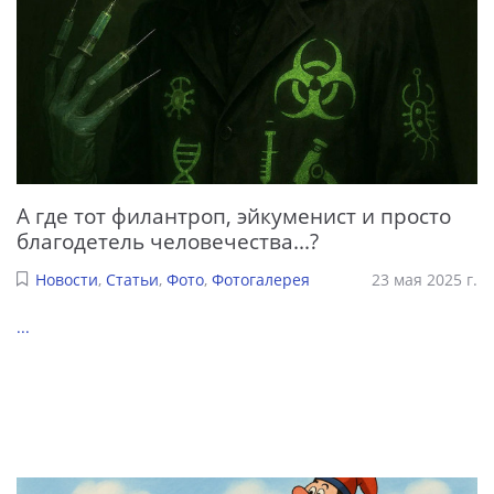
А где тот филантроп, эйкуменист и просто
благодетель человечества...?
Новости
,
Статьи
,
Фото
,
Фотогалерея
23 мая 2025 г.
...