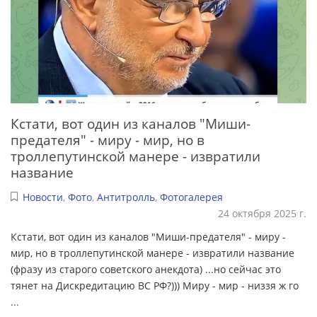
Кстати, вот один из каналов "Миши-
предателя" - миру - мир, но в
троллепутинской манере - извратили
название
Новости
,
Фото
,
Антитролль
,
Фотогалерея
24 октября 2025 г.
Кстати, вот один из каналов "Миши-предателя" - миру -
мир, но в троллепутинской манере - извратили название
(фразу из старого советского анекдота) ...но сейчас это
тянет на Дискредитацию ВС РФ?))) Миру - мир - низзя ж го
...