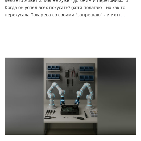
дело его живет 2. Мы не хуже - догоним и перегоним... 3.
Когда он успел всех покусать? (хотя полагаю - их как то
перекусала Токарева со своими "запрещаю" - и их п
...