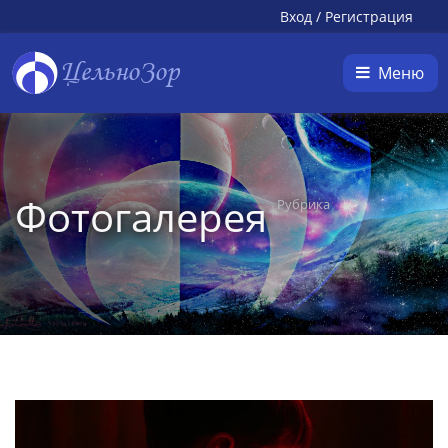
Вход
/
Регистрация
ЦельноЗор
Меню
Фотогалерея
Рубрика