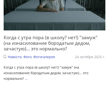
Когда с утра пора (в школу? нет!) "замуж"
(на изнасилование бородатым дедом,
зачастую)... это нормально?
Новости
,
Фото
,
Фотогалерея
24 октября 2025 г.
Когда с утра пора (в школу? нет!) "замуж" (на
изнасилование бородатым дедом, зачастую)... это
нормально?
...