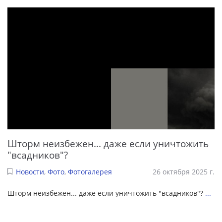
Шторм неизбежен... даже если уничтожить
"всадников"?
Новости
,
Фото
,
Фотогалерея
26 октября 2025 г.
Шторм неизбежен... даже если уничтожить "всадников"?
...