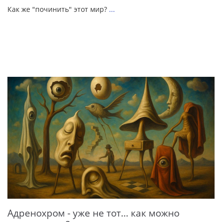
Как же "починить" этот мир?
...
Адренохром - уже не тот... как можно