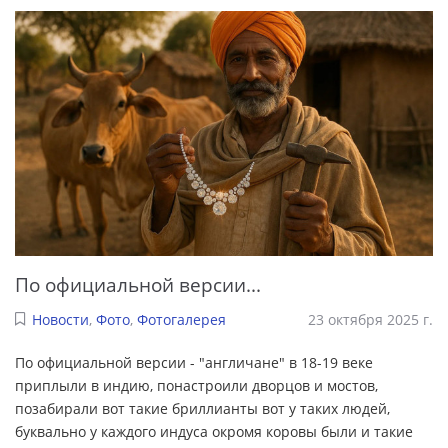
По официальной версии...
Новости
,
Фото
,
Фотогалерея
23 октября 2025 г.
По официальной версии - "англичане" в 18-19 веке
приплыли в индию, понастроили дворцов и мостов,
позабирали вот такие бриллианты вот у таких людей,
буквально у каждого индуса окромя коровы были и такие