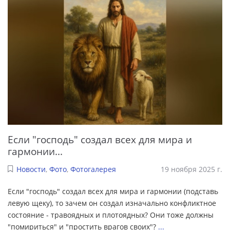
Если "господь" создал всех для мира и
гармонии...
Новости
,
Фото
,
Фотогалерея
19 ноября 2025 г.
Если "господь" создал всех для мира и гармонии (подставь
левую щеку), то зачем он создал изначально конфликтное
состояние - травоядных и плотоядных? Они тоже должны
"помириться" и "простить врагов своих"?
...