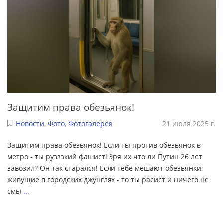
Защитим права обезьянок!
Новости
,
Фото
,
Фотогалерея
21 июля 2025 г.
Защитим права обезьянок! Если ты против обезьянок в
метро - ты рузззкий фашист! Зря их что ли Путин 26 лет
завозил? Он так старался! Если тебе мешают обезьянки,
живущие в городских джунглях - то ты расист и ничего не
смы
...