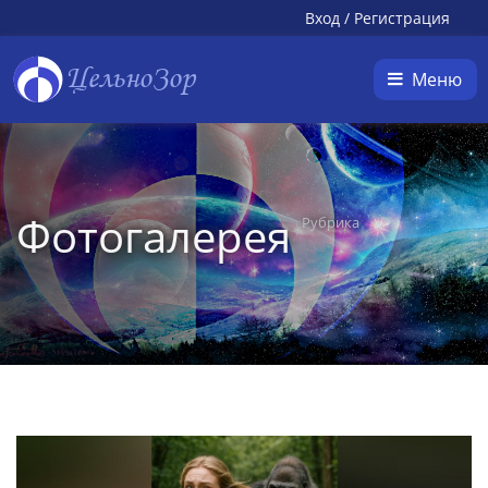
Вход
/
Регистрация
ЦельноЗор
Меню
Фотогалерея
Рубрика