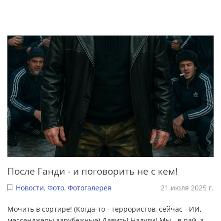
После Ганди - и поговорить не с кем!
Новости
,
Фото
,
Фотогалерея
21 июля 2025 г.
Мочить в сортире! (Когда-то - террористов, сейчас - ИИ,
мессенджеры зарубежные) Давить! Надули! Мы - в рай, а