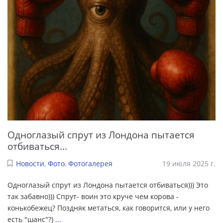
Одноглазый спрут из Лондона пытается
отбиваться...
Новости
,
Фото
,
Фотогалерея
19 июля 2025 г.
Одноглазый спрут из Лондона пытается отбиваться))) Это
так забавно))) Спрут- воин это круче чем корова -
конькобежец? Поздняк метаться, как говорится, или у него
есть "шанс"?)
...