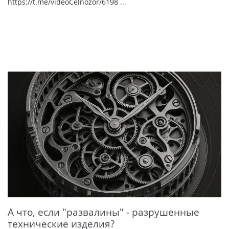
https://t.me/videoCelnozor/6198
...
А что, если "развалины" - разрушенные
технические изделия?