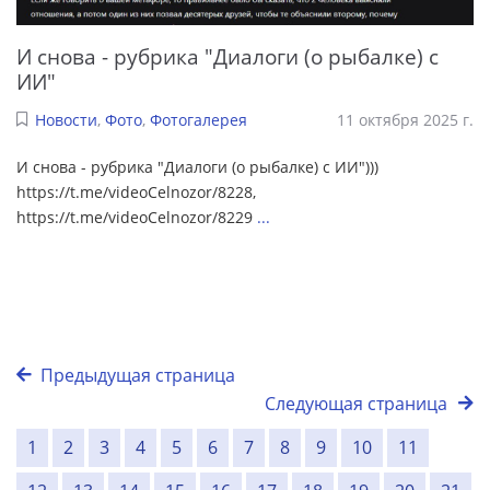
И снова - рубрика "Диалоги (о рыбалке) с
ИИ"
Новости
,
Фото
,
Фотогалерея
11 октября 2025 г.
И снова - рубрика "Диалоги (о рыбалке) с ИИ")))
https://t.me/videoCelnozor/8228,
https://t.me/videoCelnozor/8229
...
Предыдущая страница
Следующая страница
1
2
3
4
5
6
7
8
9
10
11