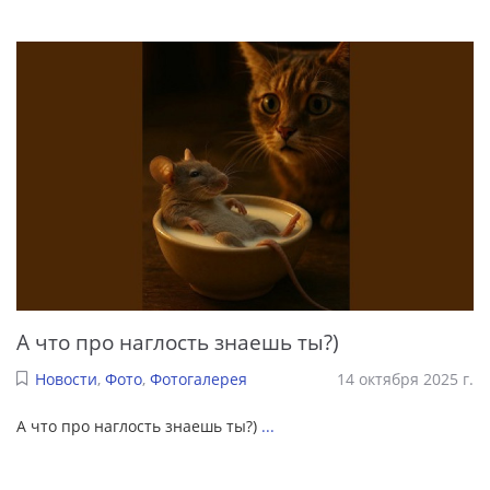
А что про наглость знаешь ты?)
Новости
,
Фото
,
Фотогалерея
14 октября 2025 г.
А что про наглость знаешь ты?)
...