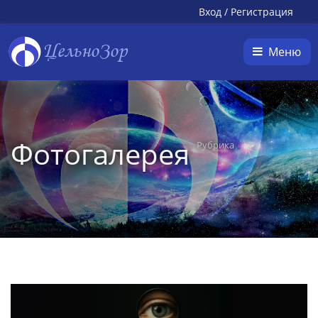
Вход
/
Регистрация
ЦельноЗор
Меню
Фотогалерея
Рубрика