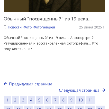
Обычный "посвященный" из 19 века...
Новости
,
Фото
,
Фотогалерея
25 июня 2025 г.
Обычный "посвященный" из 19 века... Автопортрет?
Ретушированная и восстановленная фотография?... Кто
подскажет - чья?
...
Предыдущая страница
Следующая страница
1
2
3
4
5
6
7
8
9
10
11