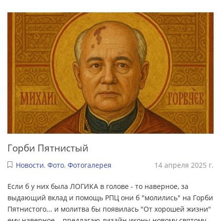
Горби Пятнистый
Новости
,
Фото
,
Фотогалерея
14 апреля 2025 г.
Если б у них была ЛОГИКА в голове - то наверное, за
выдающий вклад и помощь РПЦ они б "молились" на Горби
Пятнистого... и молитва бы появилась "От хорошей жизни"
ему наверное... предлагаю дизайн иконы новому святому...