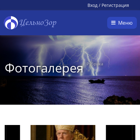
Вход
/
Регистрация
ЦельноЗор
Меню
Фотогалерея
Рубрика