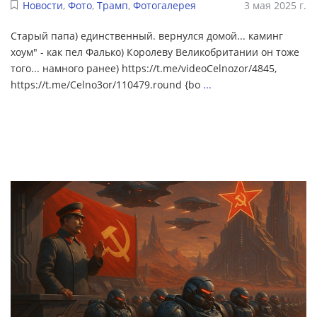
Новости
,
Фото
,
Трамп
,
Фотогалерея
3 мая 2025 г.
Старый папа) единственный. вернулся домой... каминг
хоум" - как пел Фалько) Королеву Великобритании он тоже
того... намного ранее) https://t.me/videoCelnozor/4845,
https://t.me/Celno3or/110479.round {bo
...